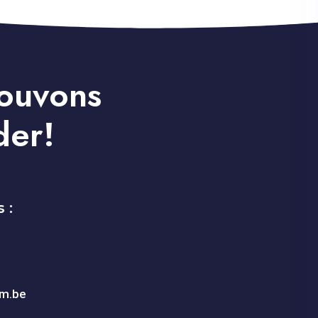
ouvons
der!
 :
im.be